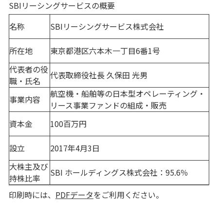
SBIリーシングサービスの概要
名称
SBIリーシングサービス株式会社
所在地
東京都港区六本木一丁目6番1号
代表者の役
代表取締役社長 久保田 光男
職・氏名
航空機・船舶等の日本型オペレーティング・
事業内容
リース事業ファンドの組成・販売
資本金
100百万円
設立
2017年4月3日
大株主及び
SBI ホールディングス株式会社：95.6％
持株比率
印刷時には、
PDFデータ
をご利用ください。