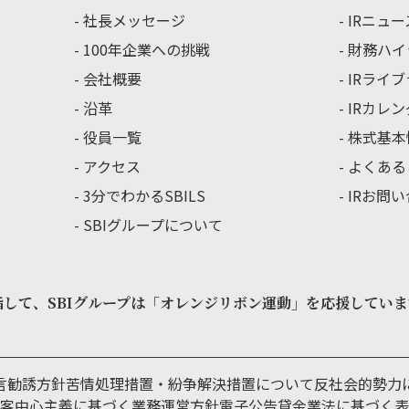
社長メッセージ
IRニュー
100年企業への挑戦
財務ハイ
会社概要
IRライ
沿革
IRカレ
役員一覧
株式基本
アクセス
よくある
3分でわかるSBILS
IRお問
SBIグループについて
指して、
SBIグループは「オレンジリボン運動」を
応援していま
言
勧誘方針
苦情処理措置・紛争解決措置について
反社会的勢力
客中心主義に基づく業務運営方針
電子公告
貸金業法に基づく表