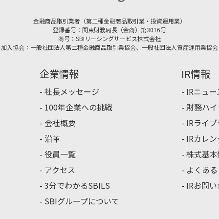
金融商品取引業者（第二種金融商品取引業・投資運用業）
登録番号：関東財務局長（金商）第3016号
商号：SBIリーシングサービス株式会社
加入協会：一般社団法人第二種金融商品取引業協会、一般社団法人資産運用業協会
企業情報
IR情報
社長メッセージ
IRニュー
100年企業への挑戦
財務ハイ
会社概要
IRライ
沿革
IRカレ
役員一覧
株式基本
アクセス
よくある
3分でわかるSBILS
IRお問
SBIグループについて