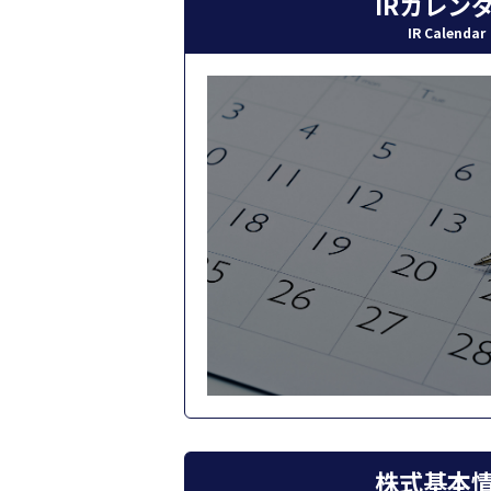
IRカレン
IR Calendar
株式基本