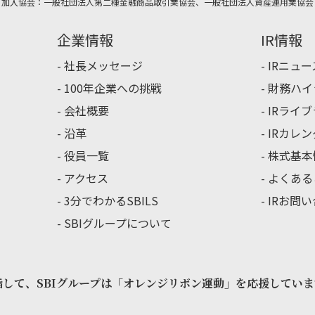
加入協会：一般社団法人第二種金融商品取引業協会、一般社団法人資産運用業協会
企業情報
IR情報
社長メッセージ
IRニュー
100年企業への挑戦
財務ハイ
会社概要
IRライ
沿革
IRカレ
役員一覧
株式基本
アクセス
よくある
3分でわかるSBILS
IRお問
SBIグループについて
指して、
SBIグループは「オレンジリボン運動」を
応援していま