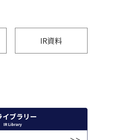
IR資料
Rライブラリー
IR Library